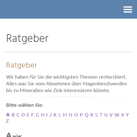
Kontakt
Ratgeber
Ratgeber
Wir haben für Sie die wichtigsten Themen recherchiert.
Alles was Sie vom Abnehmen über Magenbeschwerden
bis zu Mineralien wie Zink interessieren könnte.
Bitte wählen Sie:
A
B
C
D
E
F
G
H
I
J
K
L
M
N
O
P
Q
R
S
T
U
V
W
X
Y
Z
A
wie: