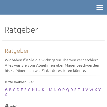
Kontakt
Ratgeber
Ratgeber
Wir haben für Sie die wichtigsten Themen recherchiert.
Alles was Sie vom Abnehmen über Magenbeschwerden
bis zu Mineralien wie Zink interessieren könnte.
Bitte wählen Sie:
A
B
C
D
E
F
G
H
I
J
K
L
M
N
O
P
Q
R
S
T
U
V
W
X
Y
Z
A
wie: