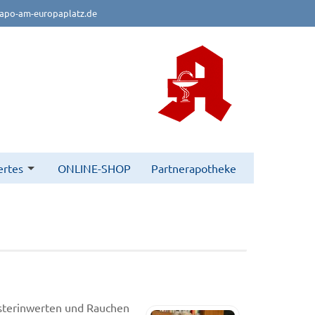
apo-am-europaplatz.de
rtes
ONLINE-SHOP
Partnerapotheke
esterinwerten und Rauchen