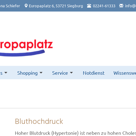
na Schiefer
Europaplatz 6, 53721 Siegburg
02241-61333
info@
s
Shopping
Service
Notdienst
Wissenswe
Bluthochdruck
Hoher Blutdruck (Hypertonie) ist neben zu hohen Chol