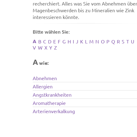
recherchiert. Alles was Sie vom Abnehmen übe
Magenbeschwerden bis zu Mineralien wie Zink
interessieren könnte.
Bitte wählen Sie:
A
B
C
D
E
F
G
H
I
J
K
L
M
N
O
P
Q
R
S
T
U
V
W
X
Y
Z
A
wie:
Abnehmen
Allergien
Angstkrankheiten
Aromatherapie
Arterienverkalkung