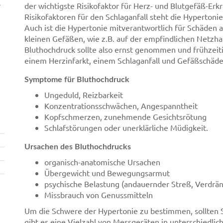
r
der wichtigste Risikofaktor für Herz- und Blutgefäß-Er
Risikofaktoren für den Schlaganfall steht die Hypertonie 
Auch ist die Hypertonie mitverantwortlich für Schäde
kleinen Gefäßen, wie z.B. auf der empfindlichen Netzha
Bluthochdruck sollte also ernst genommen und frühzei
einem Herzinfarkt, einem Schlaganfall und Gefäßschäd
Symptome für Bluthochdruck
Ungeduld, Reizbarkeit
Konzentrationsschwächen, Angespanntheit
Kopfschmerzen, zunehmende Gesichtsrötung
Schlafstörungen oder unerklärliche Müdigkeit.
Ursachen des Bluthochdrucks
organisch-anatomische Ursachen
Übergewicht und Bewegungsarmut
psychische Belastung (andauernder Streß, Verdr
Missbrauch von Genussmitteln
Um die Schwere der Hypertonie zu bestimmen, sollten S
gibt es eine Vielzahl von Messgeräten in unterschiedli