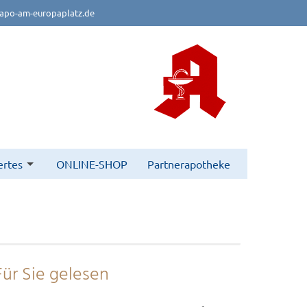
apo-am-europaplatz.de
rtes
ONLINE-SHOP
Partnerapotheke
Für Sie gelesen