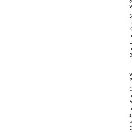
G
W
S
i
K
n
L
n
B
W
P
D
b
f
p
z
w
D