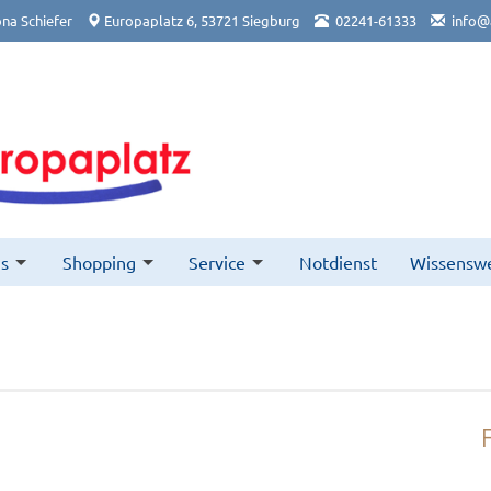
na Schiefer
Europaplatz 6, 53721 Siegburg
02241-61333
info@
s
Shopping
Service
Notdienst
Wissenswe