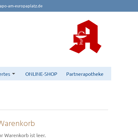
apo-am-europaplatz.de
rtes
ONLINE-SHOP
Partnerapotheke
Warenkorb
hr Warenkorb ist leer.