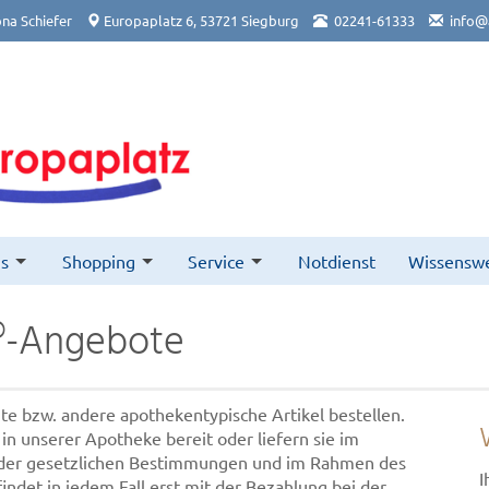
na Schiefer
Europaplatz 6, 53721 Siegburg
02241-61333
info@
s
Shopping
Service
Notdienst
Wissenswe
®-Angebote
te bzw. andere apothekentypische Artikel bestellen.
in unserer Apotheke bereit oder liefern sie im
 der gesetzlichen Bestimmungen und im Rahmen des
I
findet in jedem Fall erst mit der Bezahlung bei der