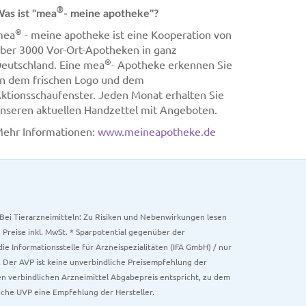
®
as ist "mea
- meine apotheke"?
®
mea
- meine apotheke ist eine Kooperation von
ber 3000 Vor-Ort-Apotheken in ganz
®
eutschland. Eine mea
- Apotheke erkennen Sie
n dem frischen Logo und dem
ktionsschaufenster. Jeden Monat erhalten Sie
nseren aktuellen Handzettel mit Angeboten.
ehr Informationen:
www.meineapotheke.de
. Bei Tierarzneimitteln: Zu Risiken und Nebenwirkungen lesen
e Preise inkl. MwSt. * Sparpotential gegenüber der
 Informationsstelle für Arzneispezialitäten (IFA GmbH) / nur
 Der AVP ist keine unverbindliche Preisempfehlung der
ken verbindlichen Arzneimittel Abgabepreis entspricht, zu dem
iche UVP eine Empfehlung der Hersteller.