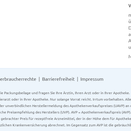
W
ü
D
a
A
u
M
erbraucherrechte
Barrierefreiheit
Impressum
ie Packungsbeilage und fragen Sie Ihre Ärztin, Ihren Arzt oder in Ihrer Apotheke
Tierarzt oder in Ihrer Apotheke. Nur solange Vorrat reicht. Irrtum vorbehalten. All
er unverbindlichen Herstellermeldung des Apothekenverkaufspreises (UAVP) an die
che Preisempfehlung des Herstellers (UVP). AVP = Apothekenverkaufspreis (AVP).
tz gebrachter Preis für rezeptfreie Arzneimittel, der in der Höhe dem für Apothe
tzlichen Krankenversicherung abrechnet. Im Gegensatz zum AVP ist die gebräuchl